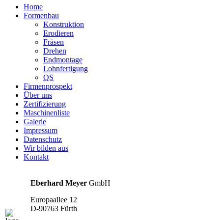
Home
Formenbau
Konstruktion
Erodieren
Fräsen
Drehen
Endmontage
Lohnfertigung
QS
Firmenprospekt
Über uns
Zertifizierung
Maschinenliste
Galerie
Impressum
Datenschutz
Wir bilden aus
Kontakt
Eberhard Meyer
GmbH
Europaallee 12
D-90763 Fürth